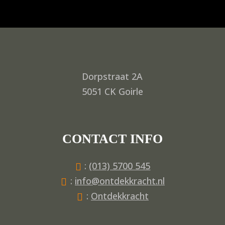
Dorpstraat 2A
5051 CK Goirle
CONTACT INFO
:
(013) 5700 545
:
info@ontdekkracht.nl
:
Ontdekkracht